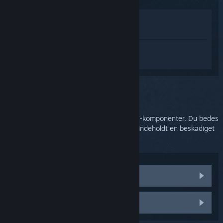
Vis i butik
Vis i mit bibliotek
Log på
for at få personlig hjælp til
SteamVR.
Du valgte problemet:
HTC Support
HTC håndterer forsendelse af Vive og Vive-komponenter. Du bedes
kontakte deres support, hvis din bestilling indeholdt en beskadiget
del eller var mangelfuld.
Reservedele
Kontakt HTC Support