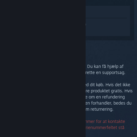
Vis i butik
Log på
for at få personlig hjælp til Steam
Link.
Du valgte problemet:
Yderligere support
Dit problem kræver dybdegående support. Du kan få hjælp af
fællesskabet i diskussionsgruppen eller oprette en supportsag.
I sidste ende ønsker vi, at du er tilfreds med dit køb. Hvis det ikke
er tilfældet, er du velkommen til at returnere produktet gratis. Hvis
du har købt det hos Steam, kan du anmode om en refundering
nedenfor. Hvis du har købt det hos en anden forhandler, bedes du
kontakte forhandleren for få oplysninger om returnering.
Det er ikke nødvendigt at have et serienummer for at kontakte
support. Hvis du får en fejl, kan du lade serienummerfeltet stå
tomt.