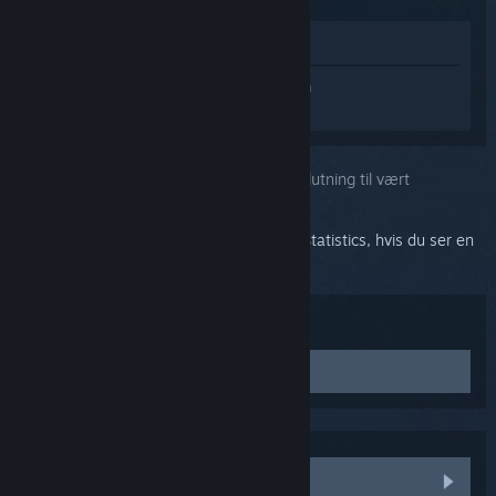
Vis i butik
Log på
for at få personlig hjælp til Steam
Link.
Du valgte problemet:
Sort skærm efter tilslutning til vært
Deaktiver kørende opgaver fra RivaTuner Statistics, hvis du ser en
sort skærm og har lyd.
Fejlfinding:
Slå konfliktskabende programmer fra
Følgende programmer har givet problemer for nogle
brugere:
MSI Afterburner
Jeg skal bruge mere hjælp
RivaTuner Statistics