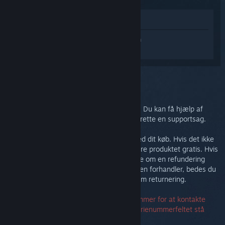
Vis i butik
Log på
for at få personlig hjælp til Steam
Link.
Du valgte problemet:
Yderligere support
Dit problem kræver dybdegående support. Du kan få hjælp af
fællesskabet i diskussionsgruppen eller oprette en supportsag.
I sidste ende ønsker vi, at du er tilfreds med dit køb. Hvis det ikke
er tilfældet, er du velkommen til at returnere produktet gratis. Hvis
du har købt det hos Steam, kan du anmode om en refundering
nedenfor. Hvis du har købt det hos en anden forhandler, bedes du
kontakte forhandleren for få oplysninger om returnering.
Det er ikke nødvendigt at have et serienummer for at kontakte
support. Hvis du får en fejl, kan du lade serienummerfeltet stå
tomt.