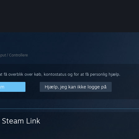
nput / Controllere
 få overblik over køb, kontostatus og for at få personlig hjælp.
am
Hjælp, jeg kan ikke logge på
Steam Link