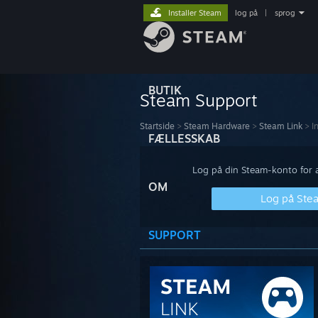
Installer Steam
log på
|
sprog
BUTIK
Steam Support
Startside
>
Steam Hardware
>
Steam Link
>
I
FÆLLESSKAB
Log på din Steam-konto for at
OM
Log på Ste
SUPPORT