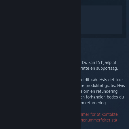
Vis i butik
Log på
for at få personlig hjælp til Steam
Link.
Du valgte problemet:
Yderligere support
Dit problem kræver dybdegående support. Du kan få hjælp af
fællesskabet i diskussionsgruppen eller oprette en supportsag.
I sidste ende ønsker vi, at du er tilfreds med dit køb. Hvis det ikke
er tilfældet, er du velkommen til at returnere produktet gratis. Hvis
du har købt det hos Steam, kan du anmode om en refundering
nedenfor. Hvis du har købt det hos en anden forhandler, bedes du
kontakte forhandleren for få oplysninger om returnering.
Det er ikke nødvendigt at have et serienummer for at kontakte
support. Hvis du får en fejl, kan du lade serienummerfeltet stå
tomt.