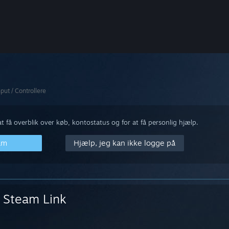
nput / Controllere
 få overblik over køb, kontostatus og for at få personlig hjælp.
am
Hjælp, jeg kan ikke logge på
Steam Link