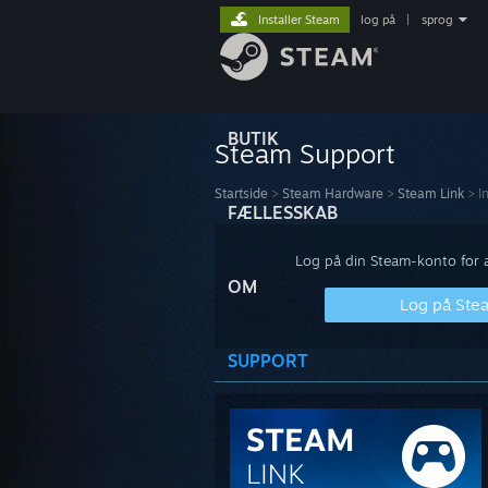
Installer Steam
log på
|
sprog
BUTIK
Steam Support
Startside
>
Steam Hardware
>
Steam Link
>
I
FÆLLESSKAB
Log på din Steam-konto for at
OM
Log på Ste
SUPPORT