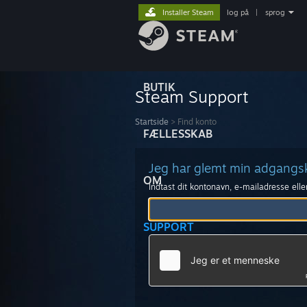
Installer Steam
log på
|
sprog
BUTIK
Steam Support
Startside
>
Find konto
FÆLLESSKAB
Jeg har glemt min adgang
OM
Indtast dit kontonavn, e-mailadresse ell
SUPPORT