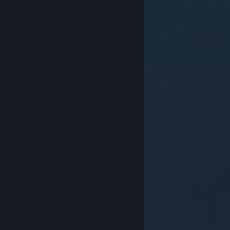
© Valve Corporation. Alle rettigheder forbeholdes.
Alle varemærker tilhører deres respektive indehavere
i USA og andre lande.
Fortrolighedspolitik
|
Juridisk
|
Tilgængelighed
|
Steam-abonnentaftale
|
Refunderinger
|
Cookies