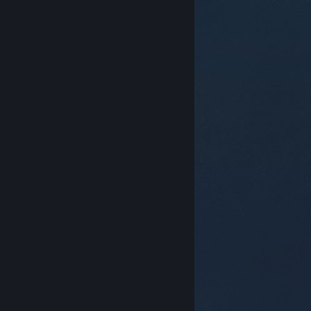
© Valve Corporation. Alle rettigheder forbeholdes.
Alle varemærker tilhører deres respektive indehavere
i USA og andre lande.
Fortrolighedspolitik
|
Juridisk
|
Tilgængelighed
|
Steam-abonnentaftale
|
Refunderinger
|
Cookies