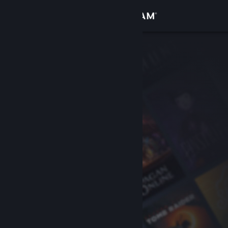
Anmelden
Shop
Community
Info
Support
Sprache ändern
Steam-Mobile-App herunterladen
Desktopversion anzeigen