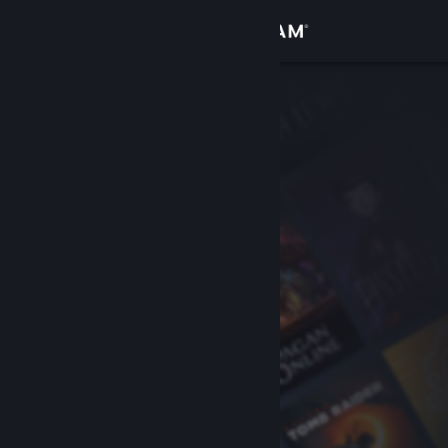
Anmelden
Shop
Community
Info
Support
Sprache ändern
Steam-Mobile-App herunterladen
Desktopversion anzeigen