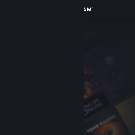
Anmelden
Shop
Community
Info
Support
Sprache ändern
Steam-Mobile-App herunterladen
Desktopversion anzeigen