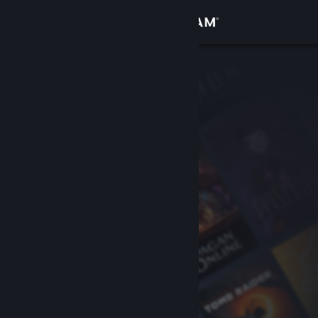
Anmelden
Shop
Community
Info
Support
Sprache ändern
Steam-Mobile-App herunterladen
Desktopversion anzeigen