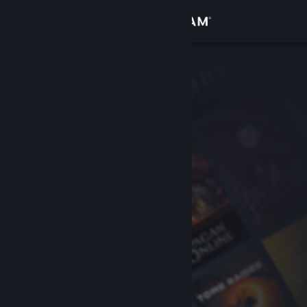
Anmelden
Shop
Community
Info
Support
Sprache ändern
Steam-Mobile-App herunterladen
Desktopversion anzeigen