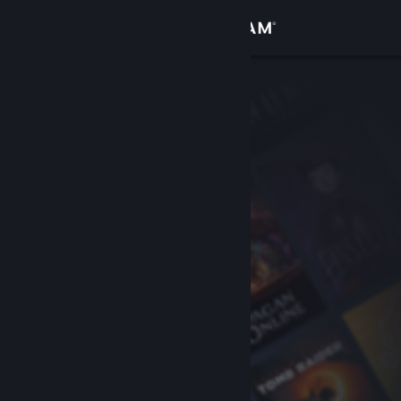
Anmelden
Shop
Community
Info
Support
Sprache ändern
Steam-Mobile-App herunterladen
Desktopversion anzeigen