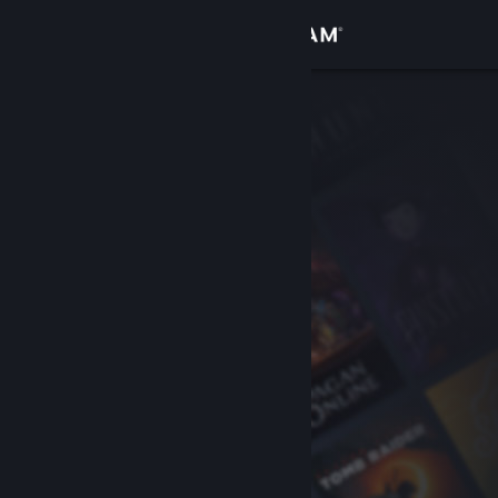
Anmelden
Shop
Community
Info
Support
Sprache ändern
Steam-Mobile-App herunterladen
Desktopversion anzeigen