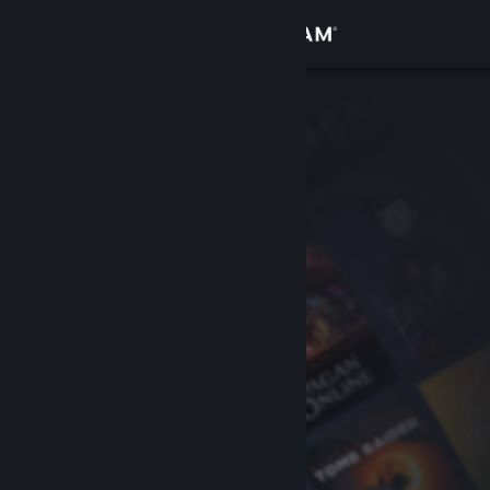
Anmelden
Shop
Community
Info
Support
Sprache ändern
Steam-Mobile-App herunterladen
Desktopversion anzeigen