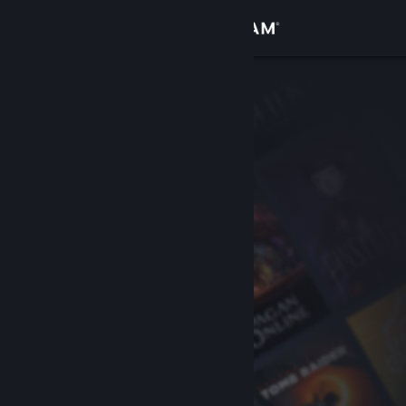
Anmelden
Shop
Community
Info
Support
Sprache ändern
Steam-Mobile-App herunterladen
Desktopversion anzeigen