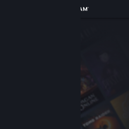
Anmelden
Shop
Community
Info
Support
Sprache ändern
Steam-Mobile-App herunterladen
Desktopversion anzeigen