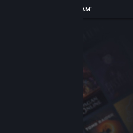
Anmelden
Shop
Community
Info
Support
Sprache ändern
Steam-Mobile-App herunterladen
Desktopversion anzeigen