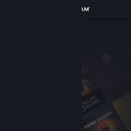
Anmelden
Shop
Community
Info
Support
Sprache ändern
Steam-Mobile-App herunterladen
Desktopversion anzeigen