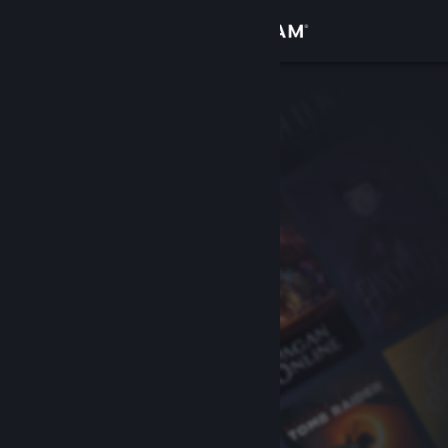
Anmelden
Shop
Community
Info
Support
Sprache ändern
Steam-Mobile-App herunterladen
Desktopversion anzeigen