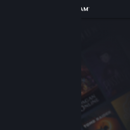
Anmelden
Shop
Community
Info
Support
Sprache ändern
Steam-Mobile-App herunterladen
Desktopversion anzeigen