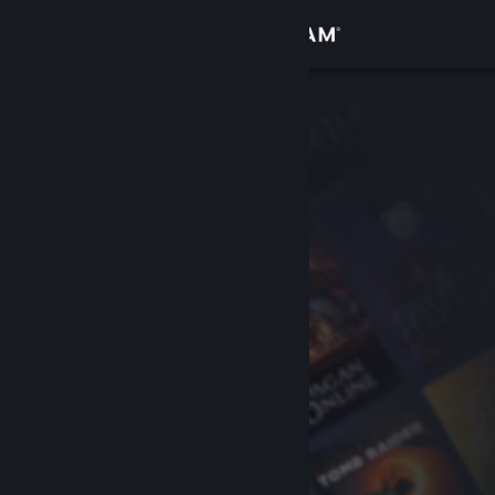
Anmelden
Shop
Community
Info
Support
Sprache ändern
Steam-Mobile-App herunterladen
Desktopversion anzeigen