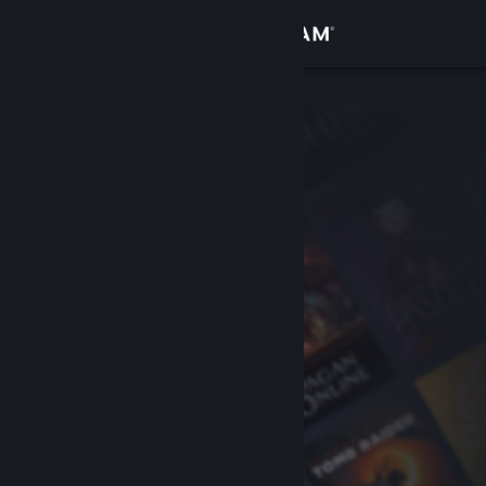
Anmelden
Shop
Community
Info
Support
Sprache ändern
Steam-Mobile-App herunterladen
Desktopversion anzeigen