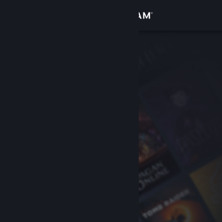
Anmelden
Shop
Community
Info
Support
Sprache ändern
Steam-Mobile-App herunterladen
Desktopversion anzeigen