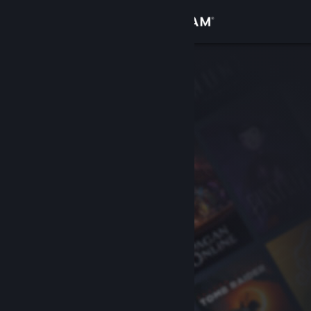
Anmelden
Shop
Community
Info
Support
Sprache ändern
Steam-Mobile-App herunterladen
Desktopversion anzeigen