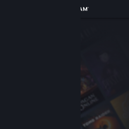
Anmelden
Shop
Community
Info
Support
Sprache ändern
Steam-Mobile-App herunterladen
Desktopversion anzeigen