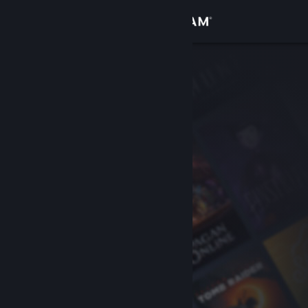
Anmelden
Shop
Community
Info
Support
Sprache ändern
Steam-Mobile-App herunterladen
Desktopversion anzeigen