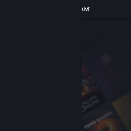
Anmelden
Shop
Community
Info
Support
Sprache ändern
Steam-Mobile-App herunterladen
Desktopversion anzeigen