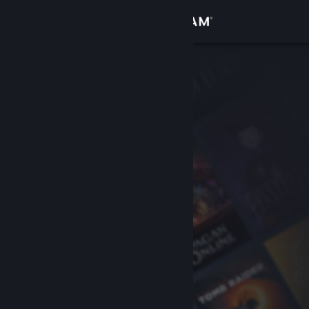
Anmelden
Shop
Community
Info
Support
Sprache ändern
Steam-Mobile-App herunterladen
Desktopversion anzeigen