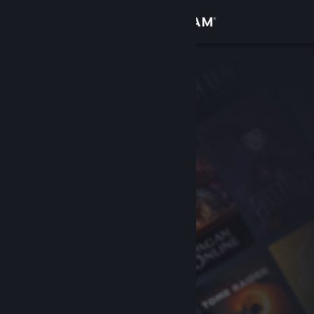
Anmelden
Shop
Community
Info
Support
Sprache ändern
Steam-Mobile-App herunterladen
Desktopversion anzeigen