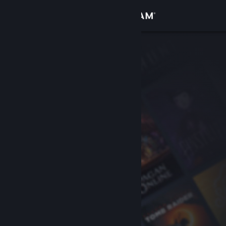
Anmelden
Shop
Community
Info
Support
Sprache ändern
Steam-Mobile-App herunterladen
Desktopversion anzeigen