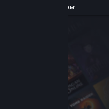
Anmelden
Shop
Community
Info
Support
Sprache ändern
Steam-Mobile-App herunterladen
Desktopversion anzeigen