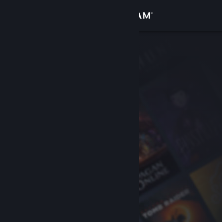
Anmelden
Shop
Community
Info
Support
Sprache ändern
Steam-Mobile-App herunterladen
Desktopversion anzeigen