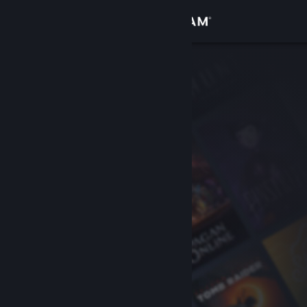
Anmelden
Shop
Community
Info
Support
Sprache ändern
Steam-Mobile-App herunterladen
Desktopversion anzeigen