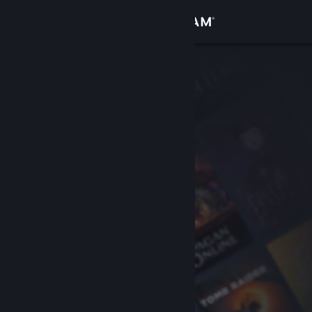
Anmelden
Shop
Community
Info
Support
Sprache ändern
Steam-Mobile-App herunterladen
Desktopversion anzeigen