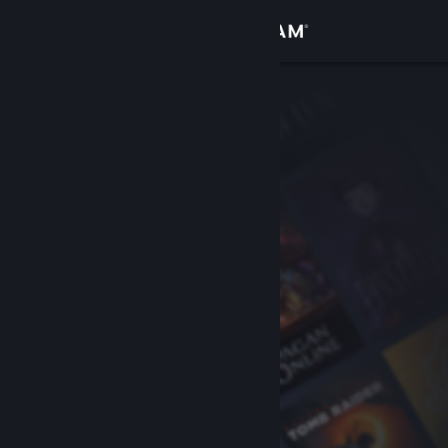
Anmelden
Shop
Community
Info
Support
Sprache ändern
Steam-Mobile-App herunterladen
Desktopversion anzeigen