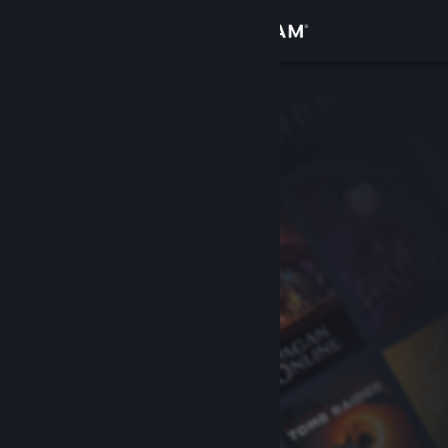
Anmelden
Shop
Community
Info
Support
Sprache ändern
Steam-Mobile-App herunterladen
Desktopversion anzeigen