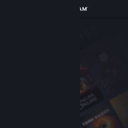
Anmelden
Shop
Community
Info
Support
Sprache ändern
Steam-Mobile-App herunterladen
Desktopversion anzeigen