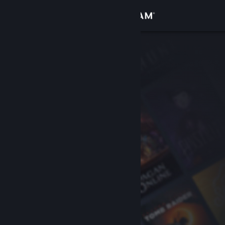
Anmelden
Shop
Community
Info
Support
Sprache ändern
Steam-Mobile-App herunterladen
Desktopversion anzeigen