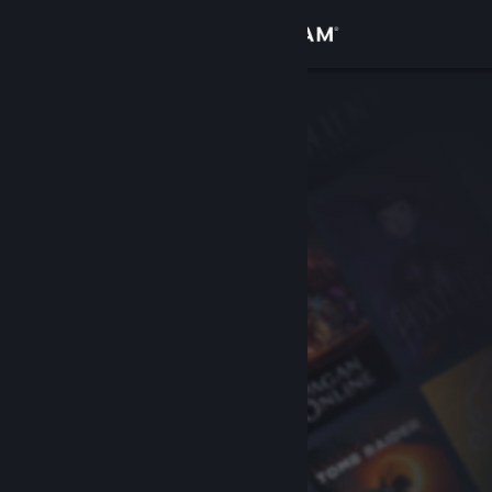
Anmelden
Shop
Community
Info
Support
Sprache ändern
Steam-Mobile-App herunterladen
Desktopversion anzeigen