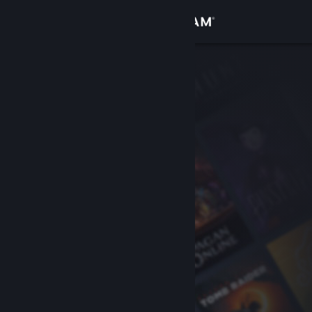
Anmelden
Shop
Community
Info
Support
Sprache ändern
Steam-Mobile-App herunterladen
Desktopversion anzeigen