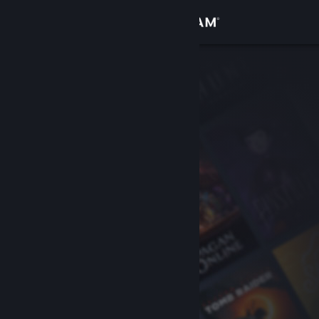
Anmelden
Shop
Community
Info
Support
Sprache ändern
Steam-Mobile-App herunterladen
Desktopversion anzeigen