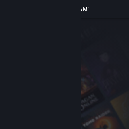
Anmelden
Shop
Community
Info
Support
Sprache ändern
Steam-Mobile-App herunterladen
Desktopversion anzeigen