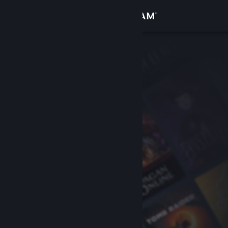
Anmelden
Shop
Community
Info
Support
Sprache ändern
Steam-Mobile-App herunterladen
Desktopversion anzeigen