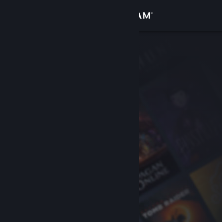
Anmelden
Shop
Community
Info
Support
Sprache ändern
Steam-Mobile-App herunterladen
Desktopversion anzeigen