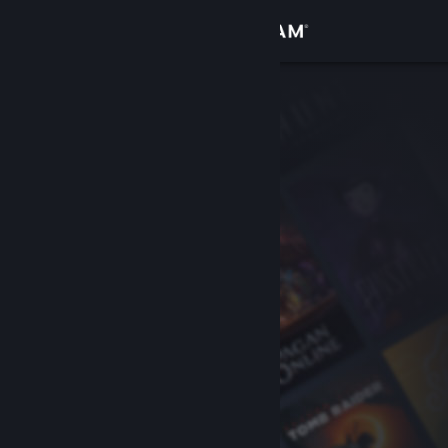
Anmelden
Shop
Community
Info
Support
Sprache ändern
Steam-Mobile-App herunterladen
Desktopversion anzeigen