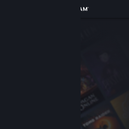
Anmelden
Shop
Community
Info
Support
Sprache ändern
Steam-Mobile-App herunterladen
Desktopversion anzeigen